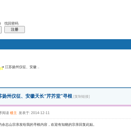
找回密码
录
注册
>
江苏扬州仪征、安徽 ..
搜索
5)
风采堂
帖子
苏扬州仪征、安徽天长“芹芥堂”寻根
[复制链接]
序阅读
楼主
发表于: 2014-12-11
的余志山宗亲发给我的寻根内容，欢迎有知晓的宗亲回复此贴。