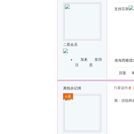
支持宗亲
二星会员
加关
发消
南海西樵儒
注
息
回复
只看该作者
离线
余记绸
祝：仪征的