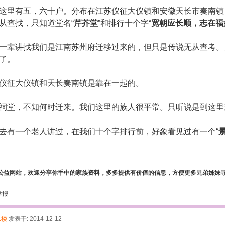
里有五，六十户。分布在江苏仪征大仪镇和安徽天长市奏南镇
从查找，只知道堂名“
芹芥堂
”和排行十个字“
宽朝应长顺，志在福
辈讲找我们是江南苏州府迁移过来的，但只是传说无从查考。
了。
征大仪镇和天长奏南镇是靠在一起的。
堂，不知何时迁来。我们这里的族人很平常。只听说是到这里
有一个老人讲过，在我们十个字排行前，好象看见过有一个“
公益网站，欢迎分享你手中的家族资料，多多提供有价值的信息，方便更多兄弟姊妹
举报
1楼
发表于: 2014-12-12