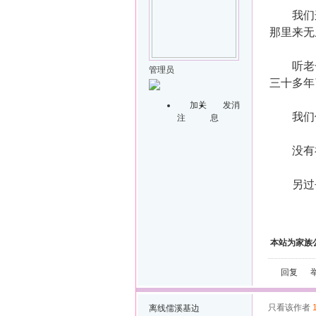
我们这
那里来无
听老一
管理员
三十多年
加关
发消
我们仪
注
息
没有祠
另过去
本站为家族
回复
只看该作者
离线
儒溪基边