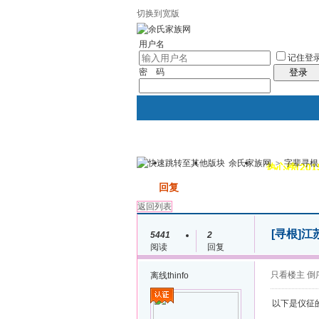
切换到宽版
用户名
记住登
密 码
登录
余氏家族网
>
字辈寻根
我的
讨论区
热心榜(201
发帖
回复
返回列表
[寻根]
江
5441
2
阅读
回复
只看楼主
倒
离线
thinfo
以下是仪征