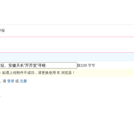
举报
限100 字节
如遇上传附件不成功，请更换使用 IE 浏览器！
，请
登录
或
注册
色