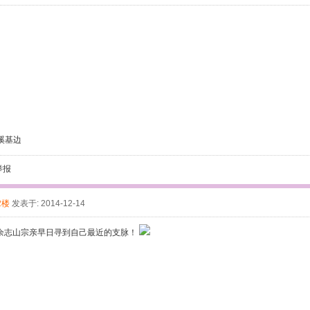
溪基边
举报
2楼
发表于: 2014-12-14
余志山宗亲早日寻到自己最近的支脉！