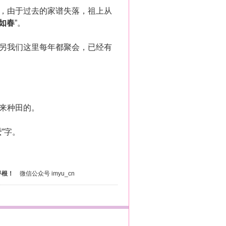
，由于过去的家谱失落，祖上从
如春
”。
另我们这里每年都聚会，已经有
来种田的。
景
”字。
寻根！
微信公众号 imyu_cn