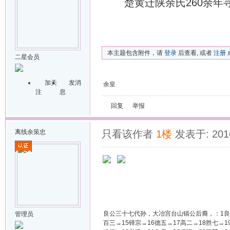
楚黄迁陕余氏260余年寻
本主题包含附件，请
登录
后查看, 或者
注册
二星会员
加关
发消
余皇
注
息
回复
举报
离线
余策忠
只看该作者
1楼
发表于: 2016
良公三十七代孙，大冶宫台山镐公后裔，：1良→2
管理员
百三→15铎宗→16德五→17高二→18胜七→1