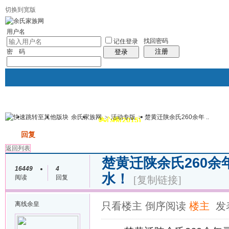
切换到宽版
用户名
找回密码
记住登录
注册
密 码
登录
余氏家族网
>
活动专版
>
楚黄迁陕余氏260余年 ..
我的
讨论区
热心榜(2015)
风采堂
帖子
发帖
回复
返回列表
楚黄迁陕余氏260
16449
4
水！
阅读
回复
[复制链接]
离线
余皇
只看楼主
倒序阅读
楼主
发表