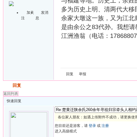
与福建等地。历史上，余姓
多为历史上明、清两代大移
加关
发消
余家大墩这一族，又为江北
注
息
是由余公之83代孙。我想
江洲渔翁（电话：1786880780
回复
举报
发帖
回复
返回列表
快速回复
各位家人朋友：如遇上传附件不成功，请更换使用 
您目前还是游客，请
登录
或
注册
进入高级模式