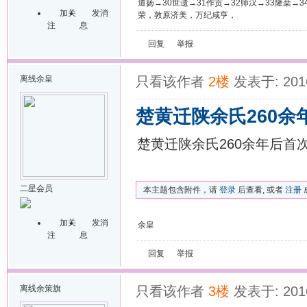
道扬→30世遗→31作贡→32师汉→33隆棻
加关
发消
荣，敦原济美，万纪咸亨，
注
息
回复
举报
离线
余皇
只看该作者
2楼
发表于: 2016
楚黄迁陕余氏260余
楚黄迁陕余氏260余年后首
二星会员
本主题包含附件，请
登录
后查看, 或者
注册
加关
发消
余皇
注
息
回复
举报
离线
余策旗
只看该作者
3楼
发表于: 2016