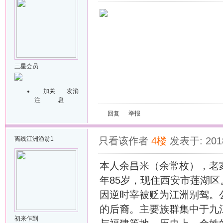
三星会员
加关
发消
注
息
回复
举报
离线
江洲渔翁1
只看该作者
4楼
发表于: 2018
本人余昌米（余常枚），老
年85岁，现住西安市莲湖
因逆时宰被贬为江洲别驾。
的后裔。主要族群集中于九
初来乍到