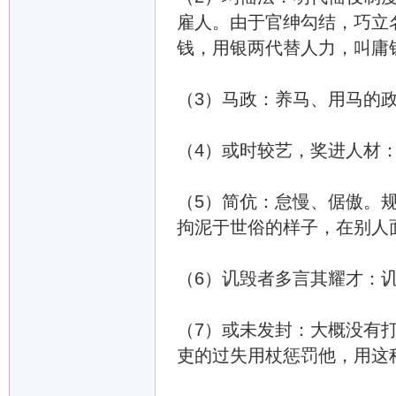
雇人。由于官绅勾结，巧立
钱，用银两代替人力，叫庸
（3）马政：养马、用马的
（4）或时较艺，奖进人材
（5）简伉：怠慢、倨傲。
拘泥于世俗的样子，在别人
（6）讥毁者多言其耀才：
（7）或未发封：大概没有
吏的过失用杖惩罚他，用这