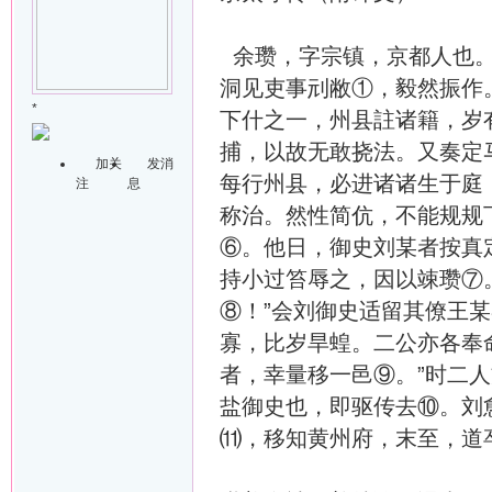
余瓒，字宗镇，京都人也。
洞见吏事刓敝①，毅然振作
*
下什之一，州县註诸籍，岁
捕，以故无敢挠法。又奏定
加关
发消
每行州县，必进诸诸生于庭
注
息
称治。然性简伉，不能规规
⑥。他日，御史刘某者按真
持小过笞辱之，因以竦瓒⑦
⑧！”会刘御史适留其僚王
寡，比岁旱蝗。二公亦各奉
者，幸量移一邑⑨。”时二
盐御史也，即驱传去⑩。刘
⑾，移知黄州府，末至，道