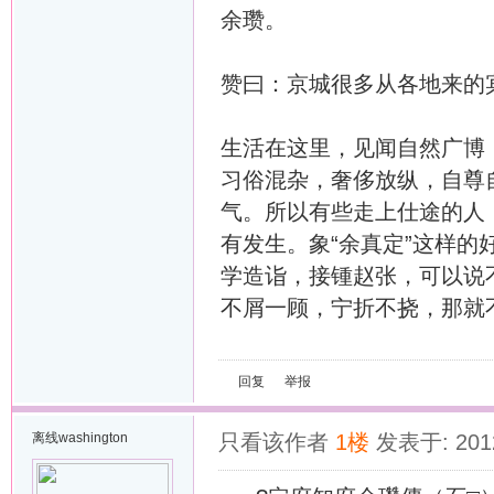
余瓒。
赞曰：京城很多从各地来的
生活在这里，见闻自然广博
习俗混杂，奢侈放纵，自尊
气。所以有些走上仕途的人
有发生。象“余真定”这样
学造诣，接锺赵张，可以说
不屑一顾，宁折不挠，那就
回复
举报
离线
washington
只看该作者
1楼
发表于: 2012