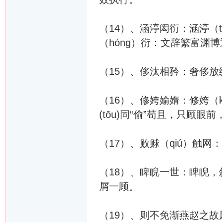
（14）、涵渟闳衍：涵渟（
（hóng）衍：文辞繁富渊
（15）、侈汰相矜：奢侈放
（16）、修姱媮媠：修姱（
(tōu)同“偷”苟且，只顾眼
（17）、败赇（qiú）触
（18）、睥睨一世：睥睨
屑一顾。
（19）、则不免渐燕赵之故