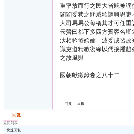
重率放而行之民大省既被謫
閭閻委巷之間咸歌謳興思吏
大司馬馬公每稱其才可任重
云贊曰都下多四方賓客名卿
汏相矜修姱媮 波委成習故
識吏道精敏復緣以儒接踵趙
之故風與
國朝獻徵錄卷之八十二
回复
举报
发帖
回复
返回列表
快速回复