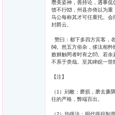
瓒美姿神，善持论，遇事侃
馈不行⑿，州县亦倚以为重
马公每称其才可任重托。会
封爵云。
赞曰：都下多四方宾客，名
⒁。然五方俗杂，侈汰相矜
败赇触罔者时有之⒄。若余
不系于类哉。至其睥睨一世
【注】
（1）刓敝：磨损，磨去廉
往的严格，弊端百出。
（2）均徭法：明代徭役制