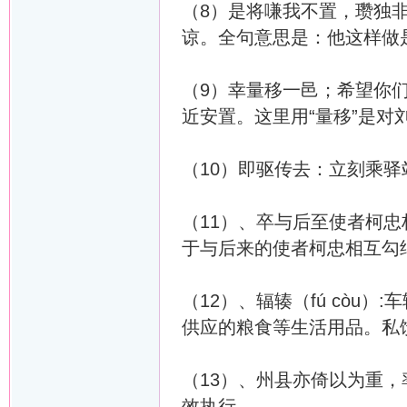
（8）是将嗛我不置，瓒独非
谅。全句意思是：他这样做
（9）幸量移一邑；希望你
近安置。这里用“量移”是对
（10）即驱传去：立刻乘
（11）、卒与后至使者柯忠
于与后来的使者柯忠相互勾
（12）、辐辏（fú còu
供应的粮食等生活用品。私
（13）、州县亦倚以为重
效执行。