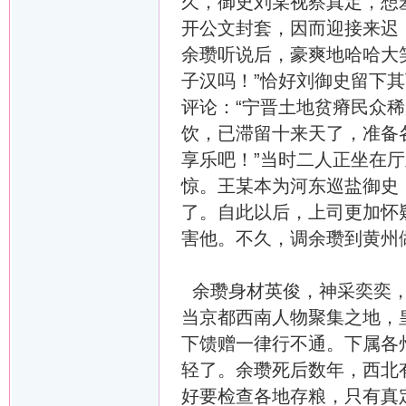
久，御史刘某视察真定，想
开公文封套，因而迎接来迟
余瓒听说后，豪爽地哈哈大
子汉吗！”恰好刘御史留下
评论：“宁晋土地贫瘠民众
饮，已滞留十来天了，准备
享乐吧！”当时二人正坐在
惊。王某本为河东巡盐御史
了。自此以后，上司更加怀
害他。不久，调余瓒到黄州
余瓒身材英俊，神采奕奕，
当京都西南人物聚集之地，
下馈赠一律行不通。下属各
轻了。余瓒死后数年，西北
好要检查各地存粮，只有真