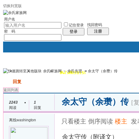
切换到宽版
用户名
找回密码
记住登录
注册
密 码
登录
余氏家族网
>
余氏先贤
>
余太守（余瓒）传
我的
讨论区
热心榜(2015)
风采堂
帖子
发帖
回复
返回列表
余太守（余瓒）传
[
2243
1
阅读
回复
离线
washington
只看楼主
倒序阅读
楼主
发表
余太守传（附译文）