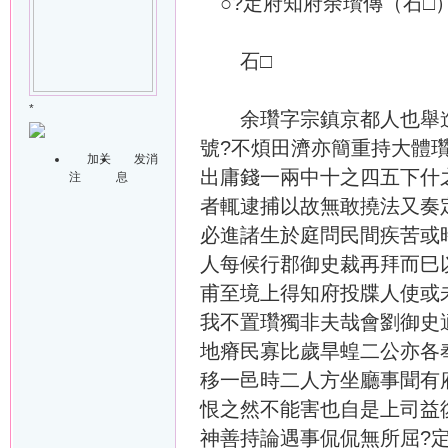
○?定府知府余瓚傳（石□
石□
*
余瓚字宗鎮京都人也舉進士
號?不煩田濟亦簡重持大體
加关
发消
出庸錢一兩中十之四五下什
注
息
者輒逮捕以故無敢撓法又奏
必進諸生於庭問民間疾苦或
人每候行郡御史裁再拜而巳
甫至境上得知府投牒人使或
我不置瓚獨非夫哉會劉御史
地瘠民寡比歲旱蝗二公亦各
移一邑時二人方坐廳事聞有
恨之然不能害也自是上司益
神善持論遇事侃侃無所屈?