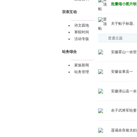
批量缩小图片软
宗亲互动
关于帖子标题、
诗文园地
寒暄时间
普通主题
活动专版
站务综合
安徽霍山一余世
家族新闻
安徽金寨县一 
站务管理
安徽潜山县一余
余子武将军给妻
遥谒余良银夫妇