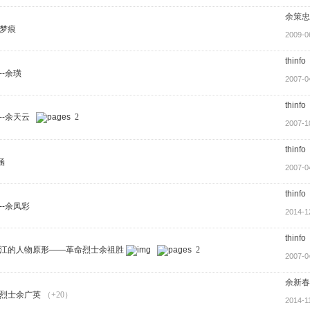
余策忠
梦痕
2009-0
thinfo
-余璜
2007-0
thinfo
--余天云
2
2007-1
thinfo
涵
2007-0
thinfo
--余凤彩
2014-1
thinfo
江的人物原形——革命烈士余祖胜
2
2007-0
余新春
烈士余广英
（+20）
2014-1