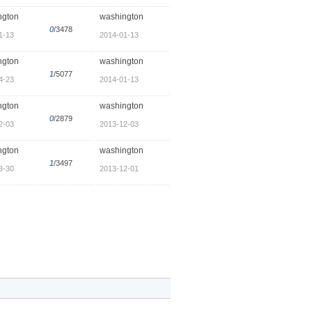
ngton
washington
0
/3478
1-13
2014-01-13
ngton
washington
1
/5077
4-23
2014-01-13
ngton
washington
0
/2879
2-03
2013-12-03
ngton
washington
1
/3497
3-30
2013-12-01