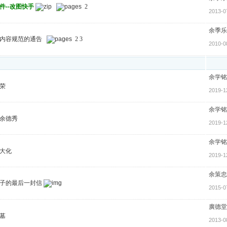
件--改图快手
2
2013-0
余季乐
内容规范的通告
2
3
2010-0
余学铭
荣
2019-1
余学铭
余德秀
2019-1
余学铭
大化
2019-1
余策忠
子的最后一封信
2015-0
廣德堂
墓
2013-0