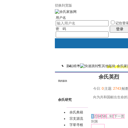
切换到宽版
用户名
记住登
密 码
登录
新帖
精华
余氏家
我的
讨论区
热心榜(201
余氏英烈
我的版块
今日:
0
|
主题:
2743
|
帖数
向为共和国献出生命的
余氏研究
发帖
余氏典籍
1
2
3
4
5
6
...92
下一页
宗支源流
到第
字辈寻根