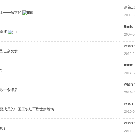
余策忠
士——余大化
2009-0
thinfo
卓波
2007-0
washi
烈士余文发
2010-0
thinfo
馀
2014-0
washi
烈士余维后
2014-0
washi
要成员的中国工农红军烈士余维璜
2010-0
washi
族）
2014-0