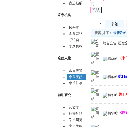
古迹新貌
页
确认
宗亲机构
全部
风采堂
新窗
排序：
最新发帖
余氏网络
联谊会
站点公告:
硬盘
宗亲机构
《中
余姓人物
余氏先贤
抗日
余氏英烈
余氏轶事
关于
辅助研究
家族文化
《原
族谱知识
学术研究
文史资料