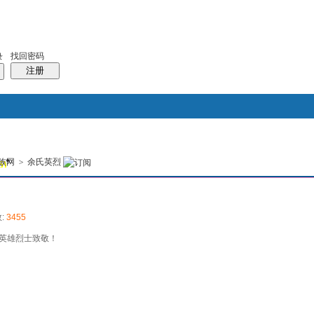
找回密码
录
注册
搜索
族网
>
余氏英烈
5)
风采堂
本版
:
3455
英雄烈士致敬！