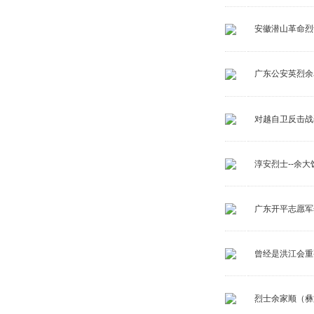
安徽潜山革命烈
广东公安英烈余
对越自卫反击战
淳安烈士--余大
广东开平志愿军
曾经是洪江会重
烈士余家顺（彝