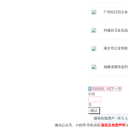
广州抗日烈士余
对越自卫反击战
南京市公安局鼓
福建省莆田县烈
发帖
1
2
3
4
5
6
...92
下一页
到第
页
确认
版块在线用户 - 共 0 
微信公众号、小程序
|
手机浏览
|
版权及免责声明
|