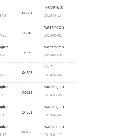
廣德堂余成
6
/6821
3-08
2014-06-16
washington
2
/6916
4-23
2014-05-31
ngton
washington
1
/4484
4-23
2014-04-19
thinfo
0
/4523
4-06
2014-04-06
ngton
washington
0
/3229
3-05
2014-03-05
ngton
washington
1
/4501
4-11
2014-03-03
ngton
washington
0
/3176
1-17
2014-01-17