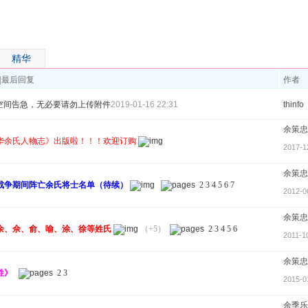
精华
|
最后回复
作者
空间告急，无必要请勿上传附件
2019-01-16 22:31
thinfo
余策忠
华余氏人物志》出版啦！！！欢迎订购
2017-1
余策忠
战争期间阵亡余氏将士名单（待续）
2
3
4
5
6
7
2012-0
余策忠
余、佘、俞、喻、涂、徐等姓氏
（+5）
2
3
4
5
6
2011-1
余策忠
姓》
2
3
2015-0
余季乐