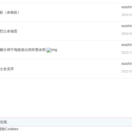
washi
崧（余铭崧）
2014-0
washi
烈士余瑞贵
2010-0
washi
楼分局宁海路派出所民警余明
2013-1
washi
士余克萍
2012-0
人在线
清除Cookies