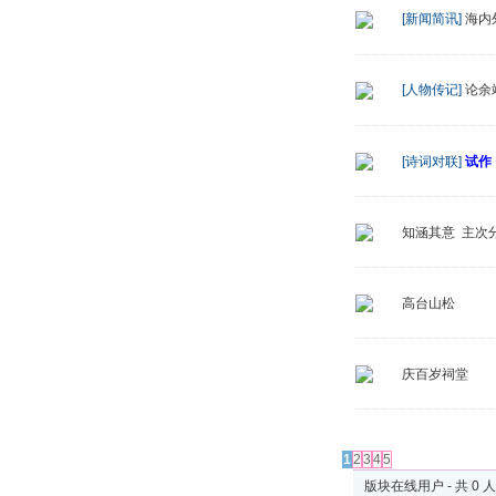
[新闻简讯]
海内
[人物传记]
论余
[诗词对联]
试作
知涵其意 主次
高台山松
庆百岁祠堂
发帖
1
2
3
4
5
版块在线用户 - 共 0 