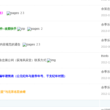
余策忠
姓》
2
3
2015-0
余季乐
件--改图快手
2
2013-0
余季乐
内容规范的通告
2
3
2010-0
thinfo
余忠襄公祠（荻海风采堂）联系方式
2012-1
余季乐
编年谱简表（公元纪年与皇帝年号、干支纪年对照）
2012-0
余季乐
采堂”与北宋名臣余靖
2012-1
yu194