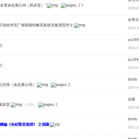
"名贤余忠襄公祠（风采堂）“
2
3
2008-0
余季乐
可知桂州充广南西路经略安抚使充集贤院学士
2016-1
yu194
)
2016-0
yu194
)
2016-0
thinfo
纪念馆（余忠襄公祠）
2
2007-0
余樂
風采堂
（+10）
2
2011-0
thinfo
 續編《余紹賢堂族譜》 之倡議
2011-1
thinfo