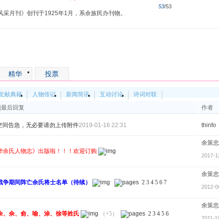
53
/53
风采月刊》创刊于1925年1月，系余族民办刊物。
精华
投票
文献典籍
人物传记
新闻简讯
互动讨论
诗词对联
|
最后回复
作者
空间告急，无必要请勿上传附件
2019-01-16 22:31
thinfo
余策忠
华余氏人物志》出版啦！！！欢迎订购
2017-1
余策忠
战争期间阵亡余氏将士名单（待续）
2
3
4
5
6
7
2012-0
余策忠
余、佘、俞、喻、涂、徐等姓氏
（+5）
2
3
4
5
6
2011-1