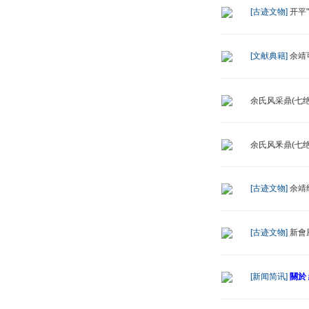
[古迹文物]
开平
[文献典籍]
余靖
余氏风采鼎(七绝
余氏风釆鼎(七绝
[古迹文物]
余靖
[古迹文物]
新會
[新闻简讯]
關於