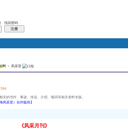
找回密码
录
注册
搜索
族网
>
风采堂
5)
风采堂
本版
:
594
相关的书作、事迹、传说、介绍、颂词等相关资料专版。
海风采堂）合作版块】
《风采月刊》