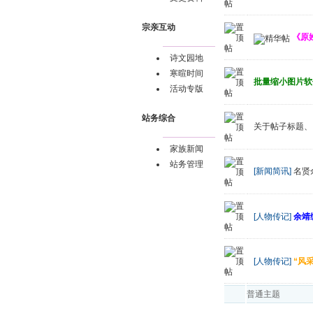
宗亲互动
《原
诗文园地
寒暄时间
批量缩小图片软
活动专版
站务综合
关于帖子标题、
家族新闻
站务管理
[新闻简讯]
名贤
[人物传记]
余靖
[人物传记]
“风
普通主题