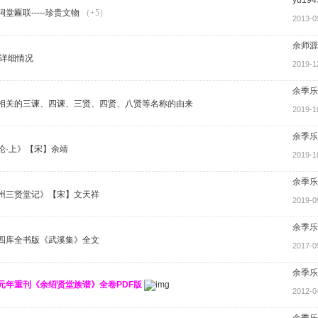
堂匾联-----珍贵文物
（+5）
2013-0
余师源
详细情况
2019-1
余季乐
相关的三谏、四谏、三贤、四贤、八贤等名称的由来
2019-1
余季乐
论·上》【宋】余靖
2019-1
余季乐
州三贤堂记》【宋】文天祥
2019-0
余季乐
四库全书版《武溪集》全文
2017-0
余季乐
元年重刊《余绍贤堂族谱》全卷PDF版
2012-0
余季乐