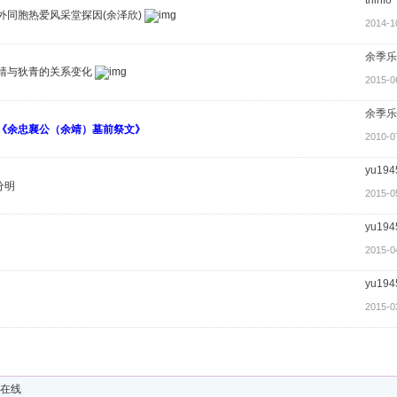
外同胞热爱风采堂探因(余泽欣)
2014-1
余季乐
靖与狄青的关系变化
2015-0
余季乐
《余忠襄公（余靖）墓前祭文》
2010-0
yu194
分明
2015-0
yu194
2015-0
yu194
2015-0
人在线