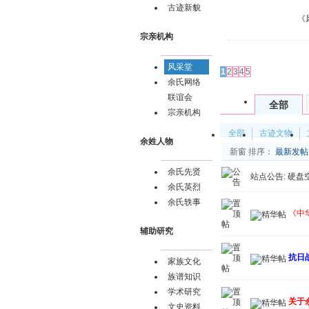
古迹新貌
《
宗亲机构
发帖
风采堂
1
2
3
4
5
余氏网络
联谊会
全部
宗亲机构
全部
古迹文物
余姓人物
新窗
排序：
最新发帖
余氏先贤
站点公告:
硬盘
余氏英烈
余氏轶事
《中
辅助研究
抗日
家族文化
族谱知识
学术研究
关于
文史资料