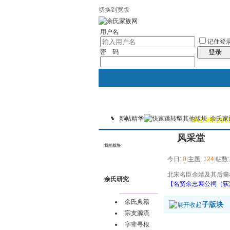
切换到宽版
用户名
记住登
密 码
登录
新帖
精华
余氏家
我的
讨论区
热心榜(201
风采堂
我的版块
今日:
0
|
主题:
124
|
帖数
北宋名臣余靖及其后裔
余氏研究
【名贤余忠襄公祠（荻
余氏典籍
子版块
宗支源流
字辈寻根