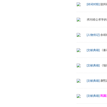
[诗词对联]
韶州祠
求问靖公求学的
[人物传记]
余靖
[文献典籍]
《秦
[文献典籍]
《瑞
[文献典籍]
康煕
[文献典籍]
民国