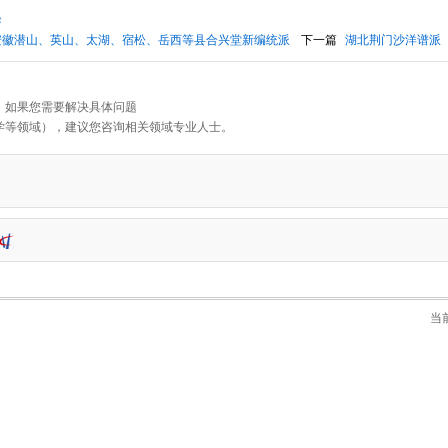
条
安徽潜山、英山、太湖、宿松、岳西等县合兴堂新编统派
下一篇
湖北荆门沙洋谱派
，如果您需要解决具体问题
学等领域），建议您咨询相关领域专业人士。
当前