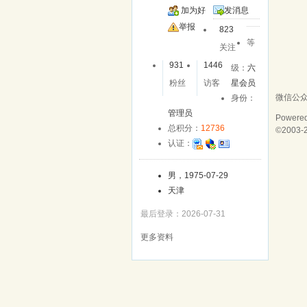
加为好
发消息
友
举报
823
等
关注
931
1446
级：
六
粉丝
访客
星会员
微信公
身份：
管理员
Powere
总积分：
12736
©2003-
认证：
男，1975-07-29
天津
最后登录：2026-07-31
更多资料