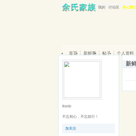
我的
讨论区
热心榜(2
首页
新鲜事
帖子
个人资料
新
thinfo
不忘初心，不忘前行！
加关注