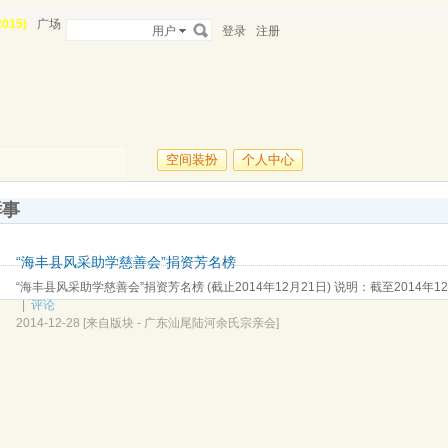
015)
广场
用户
登录
注册
空间装扮
个人中心
鲜事
“海丰县风采助学慈善会”捐资芳名榜
“海丰县风采助学慈善会”捐资芳名榜 (截止2014年12月21日) 说明：截至2014年12
|
评论
2014-12-28
[来自版块 -
广东汕尾陆河余氏宗亲会
]