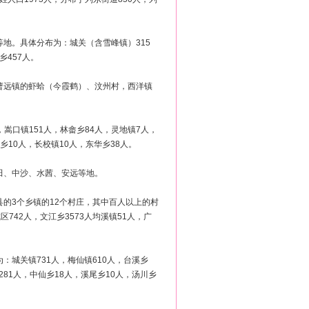
等地。具体分布为：城关（含雪峰镇）315
乡457人。
，曹远镇的虾蛤（今霞鹤）、汶州村，西洋镇
，嵩口镇151人，林畲乡84人，灵地镇7人，
乡10人，长校镇10人，东华乡38人。
方田、中沙、水茜、安远等地。
县的3个乡镇的12个村庄，其中百人以上的村
742人，文江乡3573人均溪镇51人，广
：城关镇731人，梅仙镇610人，台溪乡
1281人，中仙乡18人，溪尾乡10人，汤川乡