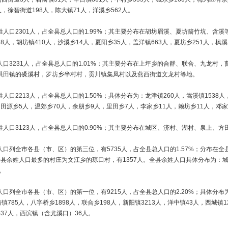
人，徐碧街道198人，陈大镇71人，洋溪乡562人。
姓人口2301人，占全县总人口的1.99%；其主要分布在胡坊眉溪、夏坊箭竹坑、含溪
8人，胡坊镇410人，沙溪乡14人，夏阳乡35人，盖洋镇663人，夏坊乡251人，枫溪
人口3231人，占全县总人口的1.01%；其主要分布在上坪乡的合群、联合、九龙村
洪田镇的磉溪村，罗坊乡半村村，贡川镇集凤村以及燕西街道文龙村等地。
人口2213人，占全县总人口的1.50%；具体分布为：龙津镇260人，嵩溪镇1538人
田源乡5人，温郊乡70人，余朋乡9人，里田乡7人，李家乡11人，赖坊乡11人，邓家
姓人口3123人，占全县总人口的0.90%；其主要分布在城区、济村、湖村、泉上、
人口列全市各县（市、区）的第三位，有5735人，占全县总人口的1.57%；分布在全
县余姓人口最多的村庄为文江乡的琼口村，有1357人。全县余姓人口具体分布为：城区
人。
口列全市各县（市、区）的第一位，有9215人，占全县总人口的2.20%；具体分布为
前镇785人，八字桥乡1898人，联合乡198人，新阳镇3213人，洋中镇43人，西城镇
37人，西滨镇（含尤溪口）36人。