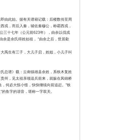
氏即由此始。据有关谱籍记载：后稷数传至周
走西戎，而后入秦，辅佐秦穆公，称霸西戎，
公三十七年（公元前623年），由余以伐戎
由余是余氏得姓始祖， “由余之后，世居歙
。大禹生有三子，大儿子启，姓姒，小儿子叫
余氏总谱》载：云南镇雄县余姓，系铁木复姓
至贵州，见太祖亲领追兵前来，就躲在凤锦桥
鱼，何必大惊小怪，快快继续向前追赶。”铁
鱼”的鱼字的谐音，堪称一字双关。