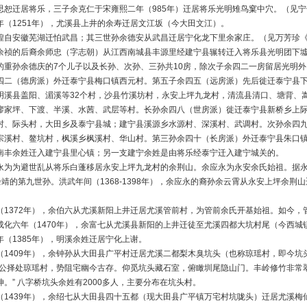
思恕迁居将乐，三子余克仁于宋雍熙二年（985年）迁居将乐光明雉鸟窠中穴。（见
年（1251年），尤溪县上井的余寿迁居文江坂（今大田文江）。
煌自安徽芜湖迁怕武昌；其三世孙余德安从武昌迁居宁化龙下里余家庄。（见万芳珍
余祯的后裔余师忠（字志朝）从江西南城县丰源里经建宁县辗转迁入将乐县光明团下墟
的重孙余德庆的7个儿子以及长孙、次孙、三孙共10房，除次子余四二一房留居光明
四二（德房派）外迁泰宁县梅口镇西元村。第五子余四五（远房派）先后徙迁泰宁县
明溪县盖阳、湄溪等32个村，沙县竹溪坊村，永安上坪九龙村，清流县清口、塘背、
廖家坪、下渡、半溪、水茜、武层等村。长孙余四八（世房派）徙迁泰宁县新桥乡上
村、际头村，大田乡及泰宁县城；建宁县溪源乡水源村、深溪村、武调村。次孙余四
宗溪村、鳌坑村，枫溪乡枫溪村、华山村。第三孙余四十（长房派）外迁泰宁县朱口
南丰余姓迁入建宁县里心镇；另一支建宁余姓是由将乐经泰宁迁入建宁城关的。
永为为避世乱从将乐白蓬移居永安上坪九龙村的余荆山。余应永为永安余氏始祖。据
余靖的第九世孙。洪武年间（1368-1398年），余应永的裔孙余云霄从永安上坪余荆
。
（1372年），余伯六从尤溪新阳上井迁居尤溪管前村，为管前余氏开基始祖。如今，管
成化六年（1470年），余富七从尤溪县新阳的上井迁徒至尤溪四都大坑村尾（今西城
年（1385年），明溪余姓迁居宁化上谢。
（1409年），余钟孙从大田县广平村迁居尤溪二都梨木臭坑头（也称琼瑶村，即今坑
先公择处琼瑶村，势阻宅幽今古存。仰觅坑头藏石室，俯瞰圳尾隐山门。丰岭修竹非常
。” 八字桥坑头余姓有2000多人，主要分布在坑头村。
（1439年），余绍七从大田县四十五都（现大田县广平镇万宅村坑咙头）迁居尤溪