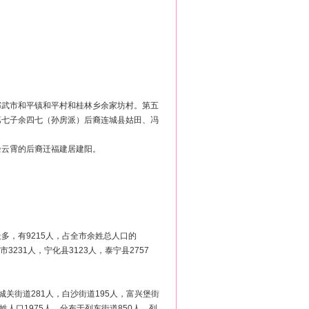
邵武市和平镇和平村和桂林乡余家坊村。第五
第七子余四七（孙房派）后裔连城县姑田、冯
余云霄的后裔迁福建居建阳。
最多，有9215人，占全市余姓总人口的
市3231人，宁化县3123人，泰宁县2757
城关街道281人，白沙街道195人，富兴堡街
姓人口1975人，分布于列东街道850人，列