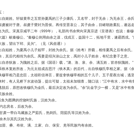
五：
出自姬姓。轩辕黄帝之五世孙夏禹的三子少康氏，又名罕，封于无余；为无余王，余
叔虞被封于唐。叔虞子燮封为晋侯。再传至晋哀公，其子由余，目睹朝政紊乱，遂远
名为氏。宋真宗咸平二年（999年），礼部尚书余奭向宋真宗进《呈谱表》也说：秦穆
六篇》献秦穆公。“秦穆公则用由余之谋，伐戎王，益国十二，拓地千里，遂霸西戎。”
大族，望出下邳、吴兴”。（见《风俗通》）
出自姒姓，为夏禹小儿子姒罕，封姓为余氏。据《姓考》所载，相传夏禹之后有余氏
余，其后代相传为余氏。禹妻是绍兴涂山之女，禹封小儿子姓余，有纪念妻子之意。
出自赤狄族，为隗姓之后。据《国语》载，“潞、洛、泉、余、满五姓，皆赤狄隗姓。”
系铁木复姓所改，为元太祖成吉思汗（铁木真）的后代，出自铁穆氏宰相之家。据《
铁穆宰相乃是忠臣，太祖听信谗言，要捉拿铁穆宰相的五个儿子。五子星夜出城，逃
来时，有人见桥下水波动荡，提出可疑，太祖未加细查，随口说：“江中有水，水中有
逃脱后，原想改铁穆氏为金氏，最后决定改为余氏。“余”比金字少一横，又是“水中有
民族余姓。
族以鱼为图腾的挖饶时氏族，汉姓为余。
余约志房名，后改为余。
、甘肃一带白马藏族之严茹氏，热则氏、陪茹氏等汉姓为余。
族余木尔其氏汉姓为余。
如苗、彝、布依、满、土家、白、保安、羌等民族均有余姓。