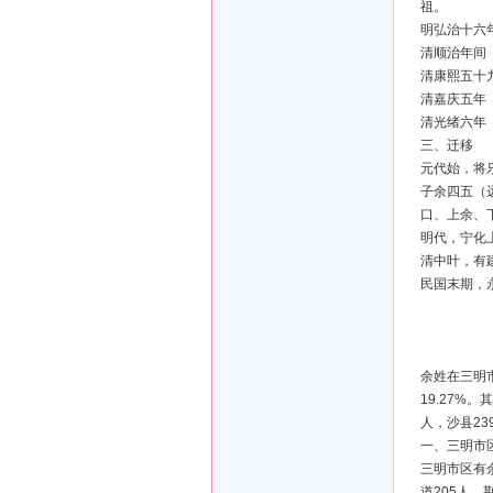
祖。
明弘治十六
清顺治年间（
清康熙五十
清嘉庆五年
清光绪六年
三、迁移
元代始，将
子余四五（
口、上余、
明代，宁化
清中叶，有
民国末期，
第二
余姓在三明市
19.27%
人，沙县23
一、三明市
三明市区有余
道205人，