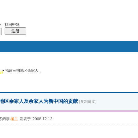
找回密码
录
注册
>
福建三明地区余家人 ..
搜索
5)
风采堂
帖子
地区余家人及余家人为新中国的贡献
[复制链接]
序阅读
楼主
发表于: 2008-12-12