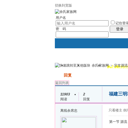
切换到宽版
用户名
记住登
密 码
登录
余氏家族网
>
宗支源流
我的
讨论区
热心榜(201
发帖
回复
返回列表
福建三明
11903
2
阅读
回复
只看楼主
倒
离线
余席忠
第一节 源流