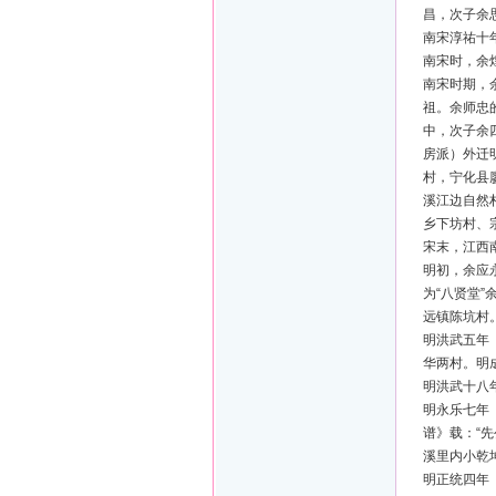
昌，次子余
南宋淳祐十
南宋时，余
南宋时期，
祖。余师忠
中，次子余
房派）外迁
村，宁化县
溪江边自然
乡下坊村、
宋末，江西
明初，余应
为“八贤堂”
远镇陈坑村
明洪武五年
华两村。明
明洪武十八
明永乐七年
谱》载：“
溪里内小乾坤
明正统四年