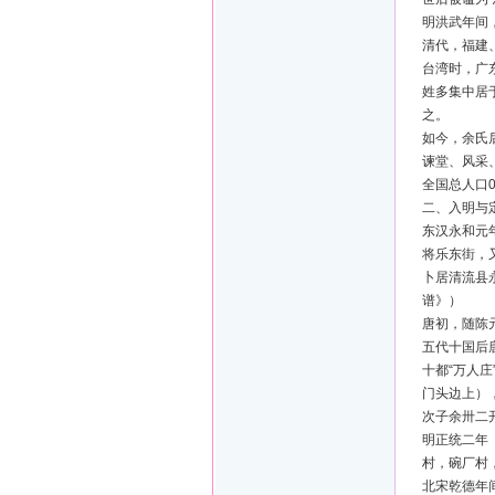
明洪武年间
清代，福建
台湾时，广
姓多集中居
之。
如今，余氏
谏堂、风采
全国总人口
二、入明与
东汉永和元
将乐东街，
卜居清流县
谱》）
唐初，随陈
五代十国后
十都“万人
门头边上）
次子余卅二
明正统二年
村，碗厂村
北宋乾德年