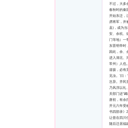
不过，大多
春秋时的秦
开始东迁，
虏将军，并
县)，成为
安、余杭、
门等地）一
东晋明帝时
因此，余、
进入湖北、
常州）人也
遑骇，必有
见汝。’曰
岂异。齐民
乃风淳以礼
关部门还“
唐初，有余
开元六年受
书四部录》
让曾在四川
随后迁居福