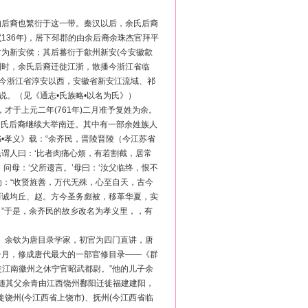
的后裔也繁衍于这一带。秦汉以后，余氏后裔
136年)，居下邳郡的由余后裔余珠杰官拜平
为新安侯；其后蕃衍于歙州新安(今安徽歙
国时，余氏后裔迁徙江浙，散播今浙江省临
（今浙江省淳安以西，安徽省新安江流域、祁
说。（见《通志•氏族略•以名为氏》）
才于上元二年(761年)二月准予复姓为余。
余氏后裔继续大举南迁。其中有一部余姓族人
•孝义》载：“余齐民，晋陵晋陵（今江苏省
谓人曰：‘比者肉痛心烦，有若割截，居常
问母：‘父所遗言。’母曰：‘汝父临终，恨不
为：“收贤旌善，万代无殊，心至自天，古今
而诚均丘、赵。方今圣务彪被，移革华夏，实
”于是，余齐民的故乡改名为孝义里，，有
士。余钦为唐目录学家，初官为四门直讲，唐
一月，修成唐代最大的一部官修目录——《群
徙江南徽州之休宁官昭武都尉。”他的儿子余
余焕随其父余青由江西饶州鄱阳迁徙福建建阳，
饶州(今江西省上饶市)、抚州(今江西省临