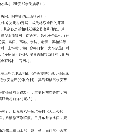
宁化湖村《新安郡余氏族谱》）
《唐宋元间宁化的江西移民》）
村(今光明村)定居，成为将乐余氏的开基
外，其余各房派相继迁播全县各和他地。其
下渠乡上衢渠村、南会村。第七子余四七（孙
嵩溪、嵩口、高地、余坊、老寨、黄柏洋等
际村、上坪村，梅口乡梅口村，大布乡显口村
九（泽房派）外迁明溪县盖阳镇白叶村，胡坊
镇余家岭村、石网村。
永安上坪九龙余荆山《余氏族谱》载，余应永
山迁永安仓坪(今联合村)；其后裔移居永安曹
前余姓有近800人 ，主要分布在管前，南
镇凤元村前洋村尾坊）。
头村）。据尤溪八字桥坑头村《大五公房
翠，秀涧微苔别样痕。日月东升临水口，梨
梅仙九都上董山太形；越十多世后迁居小蕉立