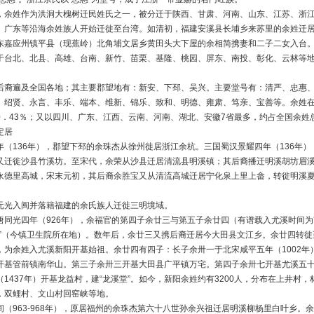
，余姓作为洪洞大槐树迁民姓氏之一，被分迁于陕西、甘肃、河南、山东、江苏、浙
、广东等沿海余姓族人开始迁徙至台湾。如清初，福建安溪县长埔乡来苏里的余姓迁居
东嘉应州镇平县（现蕉岭）北角埔文居乡黄田头大下屋的余相简携妻和二子二女入台。
于台北、北县、高雄、台南、新竹、苗栗、基隆、桃园、屏东、南投、彰化、云林等
后裔遍及全国各地；其主要郡望地有：新安、下邳、吴兴。主要堂号有：清严、忠惠
、绍贤、永言、丰乐、端本、维新、锦乐、致和、明德、雍肃、笃亲、宝善等。余姓在全
0．43％；又以四川、广东、江西、云南、河南、湖北、安徽7省最多，约占全国余姓总
定居
年（136年），郡望下邳的余珠杰从徐州徙居浙江余杭。三国蜀汉景耀四年（136年
又迁徙沙县竹溪坊。至宋代，余荣从沙县迁居清流县明溪镇；其后裔播迁明溪胡坊眉溪
永德里高城，宋末元初，其后裔余胜宝又从清流高城迁居宁化泉上里上畲，转徙明溪
元光入闽并落籍福建的余氏族人迁徙三明境域。
唐同光四年（926年），余福官的第四子余廿三与第五子余廿四（有谱载入尤溪时间
庄”（今镇卫生院所在地）。数年后，余廿三又携后裔迁居今大田县文江乡。余廿四转
，为余姓入尤溪新阳开基始祖。余廿四有四子：长子余卅一于北宋咸平五年（1002年
开基管前镇南华山。第三子余卅三开基大田县广平镇万宅。第四子余卅七开基尤溪五
（1437年）开基龙益村，建“龙溪堂”。如今，新阳余姓约有3200人，分布在上井村
，双鲤村、文山村回窑峡等地。
间（963-968年），原居福州的余珠杰第六十八世孙余兴祖迁居明溪柳杨里白叶乡。