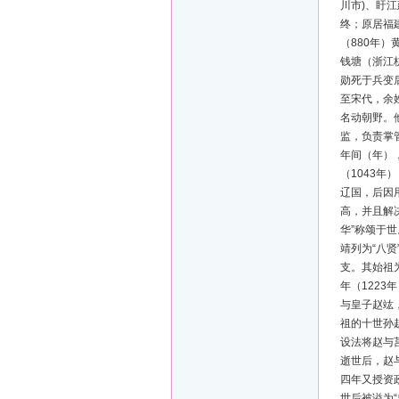
川市)、盱
终；原居福
（880年
钱塘（浙江
勋死于兵变
至宋代，余
名动朝野。他
监，负责掌
年间（年）
（1043
辽国，后因
高，并且解
华”称颂于
靖列为“八贤
支。其始祖
年（122
与皇子赵竑
祖的十世孙
设法将赵与
逝世后，赵
四年又授资
世后被谥为