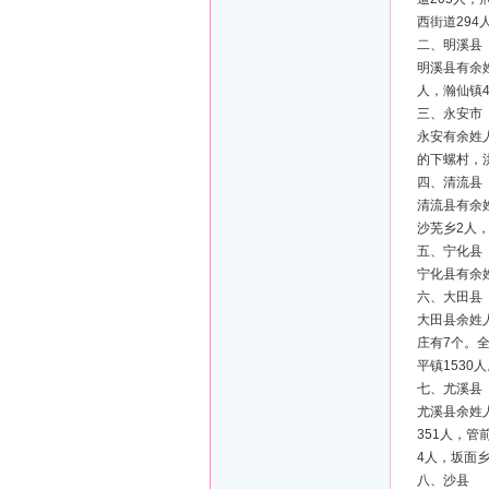
西街道294
二、明溪县
明溪县有余
人，瀚仙镇4
三、永安市
永安有余姓
的下螺村，
四、清流县
清流县有余姓
沙芜乡2人，
五、宁化县
宁化县有余
六、大田县
大田县余姓
庄有7个。全
平镇1530
七、尤溪县
尤溪县余姓人
351人，管
4人，坂面乡
八、沙县