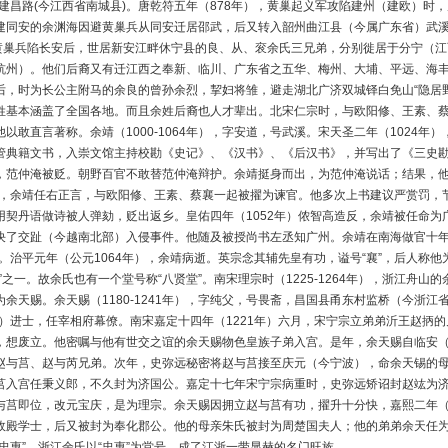
江建昌路(今江西省南城县)。唐乾符五年（878年），黄巢起义军攻陷建州（建欧）时
建同安的余渊海因避黄巢兵从同安迁居邵武，后又转入韶州曲江县（今属广东省）武
）黄巢兵陷长安后，世居新安江畔休宁县的良、从、衮余氏三兄弟，分别徙居于分宁（
杭州）。他们后裔又有迁江西之奉新、临川、广东省之五华、梅州、大埔、平远、海丰
后，时为长公主附马的余良的曾孙余烈，挈妇将雏，避走湖北广济双城铎白免山“隐居
姓基本涵盖了全国各地。而且余姓后裔也人才辈出。北宋仁宗时，与欧阳修、王素、蔡
以敢直言著称。余靖（1000-1064年），字安道，号武溪。宋天圣二年（1024
管典籍文书，入崇文馆主持校勘《史记》、《汉书》、《后汉书》，并写出了《三史勘
，范仲淹被贬。朝野百官不敢替范仲淹辩护。余靖挺身而出，为范仲淹说话；结果，
年），余靖任右正言，与欧阳修、王素、蔡襄一起被擢为谏官。他多次上书建议严赏罚
用契丹语做诗被人弹劾，贬出返乡。皇佑四年（1052年）侬智高造反，余靖被任命
决了交趾（今越南北部）入侵事件。他随及被授尚书左丞知广州。余靖在南海做官十年
世。治平元年（公元1064年），余靖病逝。英宗念其辅先皇有功，谥号“襄”，后人称他
”之一。故余氏也有一个堂号称“八贤堂”。南宋理宗时（1225-1264年），浙江舟山
为余天赐。余天赐（1180-1241年），字纯父，号畏斋，昌国县甬东村监桥（今浙
3年）进士，任宰相府幕僚。南宋嘉定十四年（1221年）六月，宋宁宗立弟弟沂王赵抦
，想废立。他密嘱与他有世交之谊的余天赐物色皇族子弟入宫。是年，余天赐自临安
赵与莒、赵与芮兄弟。次年，史弥远秘密将赵与莒接至庆元（今宁波），命余天锡的
莒入宫任秉义郎，不久封为济国公。嘉定十七年宋宁宗病重时，史弥远矫诏封赵竑为
与莒即位，改元宝庆，是为理宗。余天赐因拥立赵与莒有功，擢升十分快，嘉熙二年（
政殿学士，后又被封为奉化郡公。他的母亲朱氏被封为周楚国夫人；他的弟弟余天任为
“忠惠”。浙江余氏以“忠惠”为堂号，成了江浙一带显赫的名门旺族。