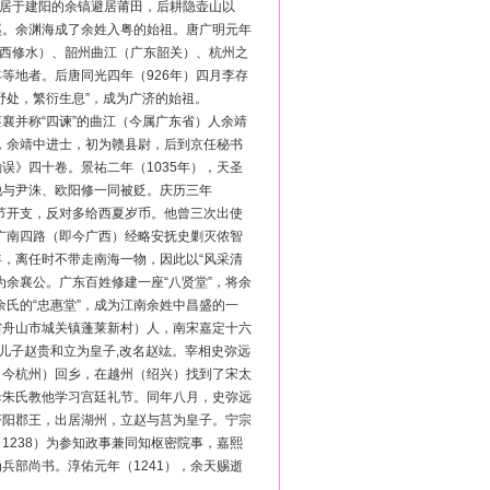
，居于建阳的余镐避居莆田，后耕隐壶山以
溪。余渊海成了余姓入粤的始祖。唐广明元年
江西修水）、韶州曲江（广东韶关）、杭州之
等地者。后唐同光四年（926年）四月李存
野处，繁衍生息”，成为广济的始祖。
襄并称“四谏”的曲江（今属广东省）人余靖
年），余靖中进士，初为赣县尉，后到京任秘书
误》四十卷。景祐二年（1035年），天圣
他与尹洙、欧阳修一同被贬。庆历三年
，节开支，反对多给西夏岁币。他曾三次出使
为广南四路（即今广西）经略安抚史剿灭侬智
，离任时不带走南海一物，因此以“风采清
为余襄公。广东百姓修建一座“八贤堂”，将余
的余氏的“忠惠堂”，成为江南余姓中昌盛的一
江省舟山市城关镇蓬莱新村）人，南宋嘉定十六
的儿子赵贵和立为皇子,改名赵竑。宰相史弥远
（今杭州）回乡，在越州（绍兴）找到了宋太
母朱氏教他学习宫廷礼节。同年八月，史弥远
济阳郡王，出居湖州，立赵与莒为皇子。宁宗
1238）为参知政事兼同知枢密院事，嘉熙
兵部尚书。淳佑元年（1241），余天赐逝