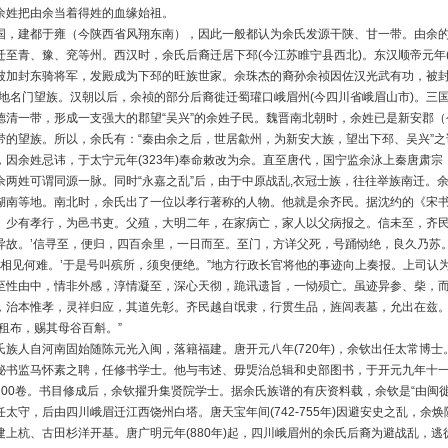
余姓把由余当着得姓的血缘始祖。
国，建都于雍（今陕西省风翔东南），因此一般都认为余氏发源干陕、甘一带。由余
迁至青、豫、兖等州。西汉时，余氏后裔迁居下邳(今江苏睢宁县西北)。东汉顺帝元年(
被加封东骑将军，发殿成为下邳的旺族世家。余珠杰的裔孙余祯因佐汉光武有功，被封
当地名门望族。汉朝以后，余祯的部分后裔徙迁蜀瓘口峨眉州(今四川省峨眉山市)。三
德清一带，形成一支强大的郡望“吴兴”的余姓子民。魏晋南北朝时，余姓已是新安郡
带的望族。所以，余氏有：“秦由余之后，世居歙州，为新安大族，望出下邳、吴兴”之
，因余姓忌讳，于太宁元年(323年)奉命敕改为佘。直至唐代，国宁监余泳上秦唐肃宗，
佘两姓可谓同源一脉。同时“永嘉之乱”后，由于中原战乱,衣冠士族，往往举族南迁。
湖南等地。南北时，余氏出了一位以孝行著称的人物。他就是余齐民。据沈约的《宋书
。少有孝行，为邑书吏。父殖，大明二年，在家病亡，家人以父病报之。信未至，齐民
异故。’信寻至，便归，四百余里，一日而至。至门，方详父死，号踊恸绝，良久乃苏。
：‘相见何难。’于是号叫殡所，须臾便绝。”地方行政长官将他的事迹向上奏报。上司认
至性由中，情非外感，淳情凝至，深心天彻，跪讯遗旨，一恸殒亡。虽迹异参、柴，
，治本惟孝，灵祥归应，其道先彰。齐民越自氓隶，行贯生品，旌闾表墓，允出在兹。
蠲租布，赐其母谷百斛。”
氏族人自河南固始随陈元光入闽，落籍福建。唐开元八年(720年)，余钦出任太常博
秘书监马怀素之聘，任修书学士。他与韦述、毋煚治总辑和史部图书，于开元九年十
200卷。书目修成后，余钦擢升集贤院学士。据余氏族谱的有庆资料载，余钦是“由闽
任太守，后由四川峨眉迁江西饶州白塔。唐天宝年间(742-755年)因避安史之乱，
建上杭、古田杉洋开基。唐广明元年(880年)起，四川峨眉州的余氏后裔为避战乱，逃徙