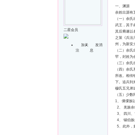
一、渊源
余姓出源有
（一）余氏
武王，其子
二星会员
其后裔遂以
之策《兵法
州，为新安
加关
发消
注
息
（二）余氏
罕，封姓为
（三）余氏
（四）余氏
所改。相传
下。追兵到
穆氏五兄弟
（五）少数
1、 傈僳
2、 羌族
3、 四川
4、 锡伯
5、此外，