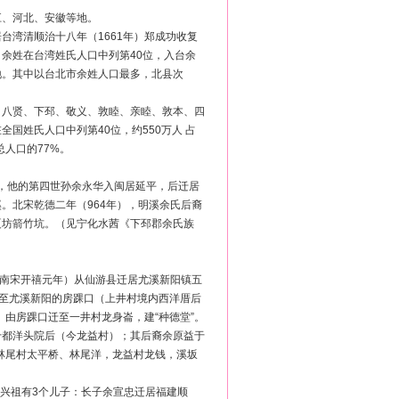
江、河北、安徽等地。
台湾清顺治十八年（1661年）郑成功收复
余姓在台湾姓氏人口中列第40位，入台余
地。其中以台北市余姓人口最多，北县次
、八贤、下邳、敬义、敦睦、亲睦、敦本、四
国姓氏人口中列第40位，约550万人 占
人口的77%。
），他的第四世孙余永华入闽居延平，后迁居
。北宋乾德二年（964年），明溪余氏后裔
夏坊箭竹坑。（见宁化水茜《下邳郡余氏族
为南宋开禧元年）从仙游县迁居尤溪新阳镇五
徙至尤溪新阳的房踝口（上井村境内西洋厝后
）由房踝口迁至一井村龙身崙，建“种德堂”。
十都洋头院后（今龙益村）；其后裔余原益于
，林尾村太平桥、林尾洋，龙益村龙钱，溪坂
余兴祖有3个儿子：长子余宣忠迁居福建顺