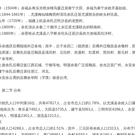
年（1504年）余福从将乐光明乡雉鸟窠迁居泰宁大田。余福为泰宁余姓开基始祖。
1644-1661年），尤溪梅仙镇梅营村澎坑余氏迁居尤溪联合的岭头村坑底。
九年（1720年），福建上杭县余氏迁民沙县的龙慈村。
（1800年），余长演从永春二十都洋上乡迁居尤溪联合的联南村。
（1880年），余晋铨从尤溪县八字桥乡坑头迁居沙县的大洛镇高坑洋村。
乐余德庆后裔陆续外迁各地；其中，次子余四二（德房派）后裔外迁顺昌县余墩村，
远房派）后裔先后徙迁顺昌县漠武村、元坑村、东溪村、红星村、郑坊村、新元村，
下余等村。
上谢余氏后裔迁徙江西石城、宁都等地。明溪余善广迁居顺昌、余光迁居广州。永安
建宁余氏后裔迁居往浙江、河北。
永安余云霄的后裔余华郎（字璞）移居台湾。
节 分布
姓氏人口中列第16位，共有47817人，占全市总人口的1.78%。以尤溪县余姓人口
。其他依次为：将乐县7492人，大田县5735人，建宁县5063人，三明市区4288人，永安
99人，明溪县2301人，清流县2213人。
区
姓人口4288人，占全市总人口的1.51%；其中，三元区有余姓人口2313人，分布于
荆西街道3人，岩前镇51人，莘口镇861人，中村乡555人，城东乡160人；梅列区有余