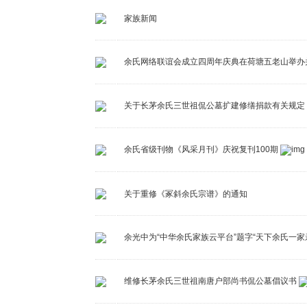
家族新闻
余氏网络联谊会成立四周年庆典在荷塘五老山举办
关于长茅余氏三世祖侃公墓扩建修缮捐款有关规定
余氏省级刊物《风采月刊》庆祝复刊100期
关于重修《冢斜余氏宗谱》的通知
余光中为“中华余氏家族云平台”题字“天下余氏一家
维修长茅余氏三世祖南唐户部尚书侃公墓倡议书