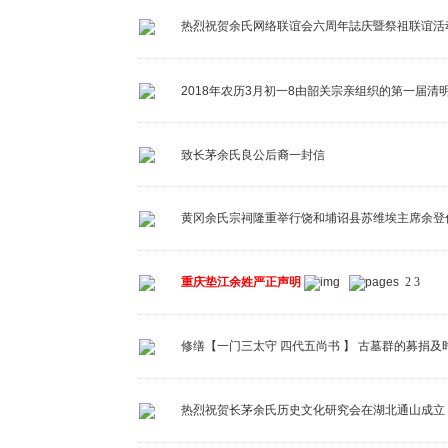
热烈祝贺余氏网络联谊会六周年誌庆暨祭祖联谊活
2018年农历3月初一8由韶关宗亲组织的第一届清
致长茅余氏良公后裔一封信
黄冈余氏宗祠隆重举行饶和埔诏县苏维埃主席余登
重庆垫江余姓严正声明
2
3
修缮【一门三太守 四代五尚书 】 古墓群的募捐及
热烈祝贺长茅余氏历史文化研究会在湖北通山成立