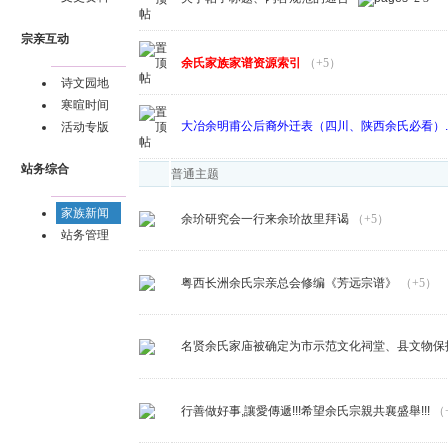
宗亲互动
余氏家族家谱资源索引
（+5）
诗文园地
寒暄时间
大冶余明甫公后裔外迁表（四川、陕西余氏必看）......
活动专版
站务综合
普通主题
家族新闻
余玠研究会一行来余玠故里拜谒
（+5）
站务管理
粤西长洲余氏宗亲总会修编《芳远宗谱》
（+5）
名贤余氏家庙被确定为市示范文化祠堂、县文物保
行善做好事,讓愛傳遞!!!希望余氏宗親共襄盛舉!!!
（