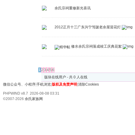
余氏宗祠重修新光喜讯
2012正月十三广东兴宁笃陂老余屋迎花灯
修水余氏宗祠落成竣工庆典花絮
发帖
1
2
3
4
5
6
版块在线用户 - 共 0 人在线
微信公众号、小程序
|
手机浏览
|
版权及免责声明
|
清除Cookies
PHPWIND v8.7 2026-08-08 03:31
©2007-2026
余氏家族网