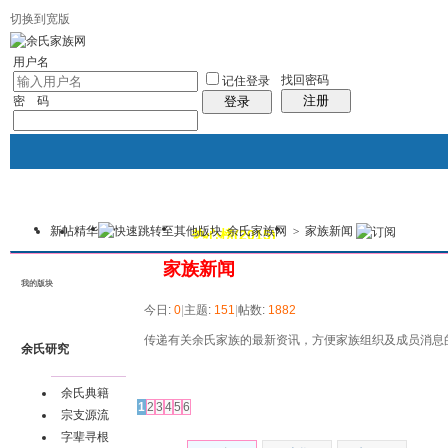
切换到宽版
用户名
找回密码
记住登录
注册
密 码
登录
新帖
精华
余氏家族网
>
家族新闻
我的
讨论区
热心榜(2015)
风采堂
本版
家族新闻
我的版块
今日:
0
|
主题:
151
|
帖数:
1882
传递有关余氏家族的最新资讯，方便家族组织及成员消息
余氏研究
发帖
余氏典籍
1
2
3
4
5
6
宗支源流
字辈寻根