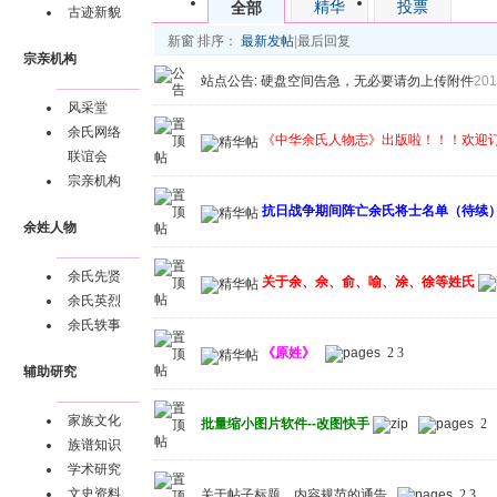
精华
投票
全部
古迹新貌
新窗
排序：
最新发帖
|
最后回复
宗亲机构
站点公告:
硬盘空间告急，无必要请勿上传附件
201
风采堂
余氏网络
《中华余氏人物志》出版啦！！！欢迎
联谊会
宗亲机构
抗日战争期间阵亡余氏将士名单（待续
余姓人物
余氏先贤
关于余、佘、俞、喻、涂、徐等姓氏
余氏英烈
余氏轶事
《原姓》
2
3
辅助研究
家族文化
批量缩小图片软件--改图快手
2
族谱知识
学术研究
文史资料
关于帖子标题、内容规范的通告
2
3