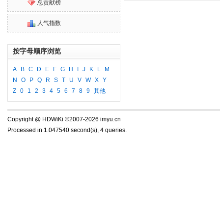
总贡献榜
人气指数
按字母顺序浏览
A
B
C
D
E
F
G
H
I
J
K
L
M
N
O
P
Q
R
S
T
U
V
W
X
Y
Z
0
1
2
3
4
5
6
7
8
9
其他
Copyright @ HDWiKi ©2007-2026 imyu.cn
Processed in 1.047540 second(s), 4 queries.